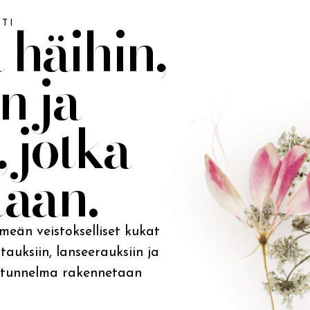
 häihin,
TI
in ja
, jotka
taan.
meän veistokselliset kukat
tauksiin, lanseerauksiin ja
sa tunnelma rakennetaan