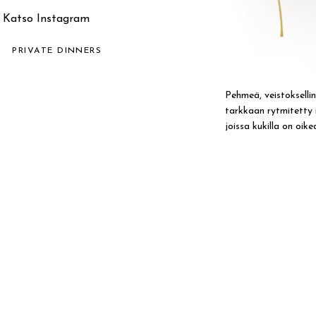
Katso Instagram
T
PRIVATE DINNERS
Pehmeä, veistoksellin
tarkkaan rytmitetty il
joissa kukilla on oikea