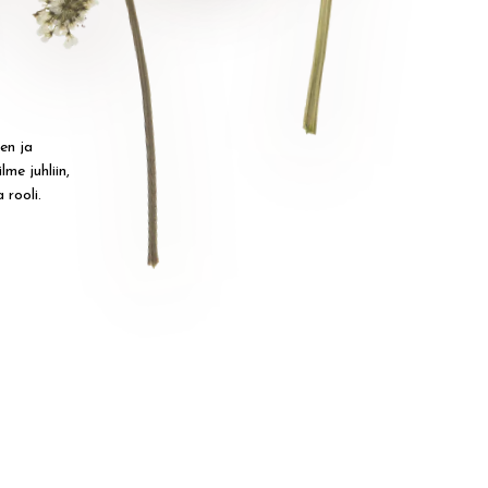
en ja
me juhliin,
 rooli.