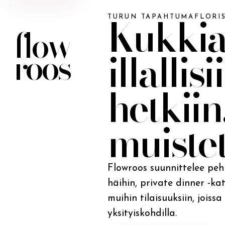
Kukkia
TURUN TAPAHTUMAFLORIS
flow
roos
illallisi
hetkiin
muiste
Flowroos suunnittelee peh
häihin, private dinner -kat
muihin tilaisuuksiin, jois
yksityiskohdilla.