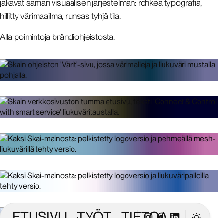
jakavat saman visuaalisen järjestelmän: rohkea typografia,
hillitty värimaailma, runsas tyhjä tila.
Alla poimintoja brändiohjeistosta.
ETUSIVU
TYÖT
TIETOA