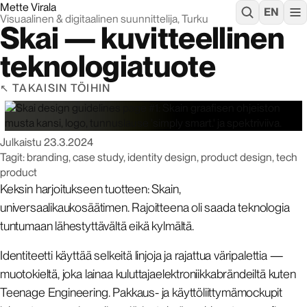
Mette Virala
EN
Visuaalinen & digitaalinen suunnittelija, Turku
Skai — kuvitteellinen
teknologiatuote
TAKAISIN TÖIHIN
Julkaistu
23.3.2024
Tagit: branding, case study, identity design, product design, tech
product
Keksin harjoitukseen tuotteen: Skain,
universaalikaukosäätimen. Rajoitteena oli saada teknologia
tuntumaan lähestyttävältä eikä kylmältä.
Identiteetti käyttää selkeitä linjoja ja rajattua väripalettia —
muotokieltä, joka lainaa kuluttajaelektroniikkabrändeiltä kuten
Teenage Engineering. Pakkaus- ja käyttöliittymämockupit